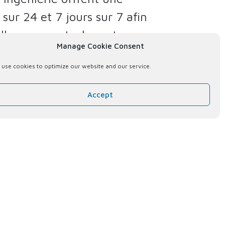
sur 24 et 7 jours sur 7 afin
lleurs experts du secteur pour
Manage Cookie Consent
rre et sur mer, la maintenance
use cookies to optimize our website and our service.
ction d’électricité et bien
Accept
s ingénieurs et des
tement qualifiés à travers le
 – Inspecteurs – Raffinage et