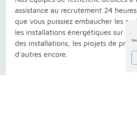
assistance au recrutement 24 heures 
que vous puissiez embaucher les mei
les installations énergétiques sur te
We 
des installations, les projets de produ
d’autres encore.
Nous recherchons et sélectionnons de
travailleurs des services publics hau
monde :
Gaz et pétrole
Spécialistes de pipelines – Soudeurs