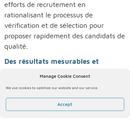
efforts de recrutement en
rationalisant le processus de
vérification et de sélection pour
proposer rapidement des candidats de
qualité.
Des résultats mesurables et
rapportables
– L’accord de niveau de
Manage Cookie Consent
service et les mesures basées sur les
We use cookies to optimize our website and our service.
ICP offrent la transparence nécessaire
pour garantir que votre équipe d’EPR
Accept
agisse selon vos normes de qualité.
La technologie
– Tundra-on-Demand